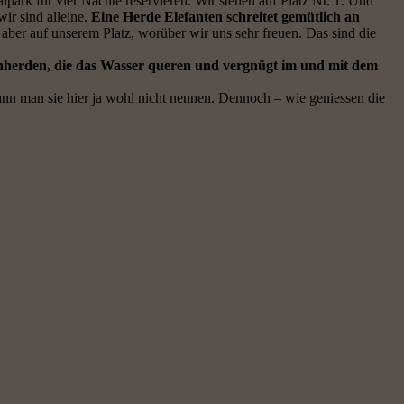
k für vier Nächte reservieren. Wir stehen auf Platz Nr. 1. Und
ir sind alleine.
Eine Herde Elefanten schreitet gemütlich an
 aber auf unserem Platz, worüber wir uns sehr freuen. Das sind die
nherden, die das Wasser queren und vergnügt im und mit dem
kann man sie hier ja wohl nicht nennen. Dennoch – wie geniessen die