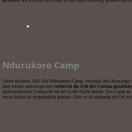
geniessen wir einfach das Leben in und ums Fahrzeug, gönnen uns z
Ndurukoro Camp
Unser nächstes Ziel: Das Ndurukoro Camp, ebenfalls am Okawango und
sind wieder unterwegs und
vorbei ist die Zeit der Corona gewirk
zivilisatorischen Geräusche bis tief in die Nacht hinein. Das Camp a
etwas früher als ursprünglich geplant. Aber es ist eindeutig ein Ort