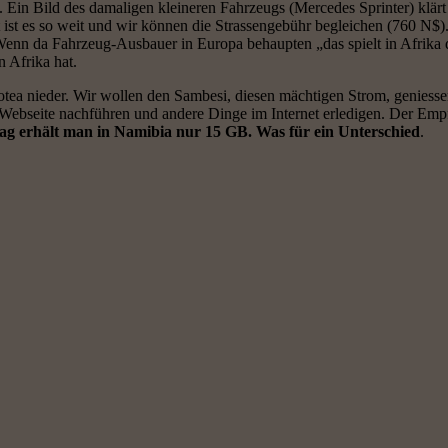
 Ein Bild des damaligen kleineren Fahrzeugs (Mercedes Sprinter) klärt 
st es so weit und wir können die Strassengebühr begleichen (760 N$)
Wenn da Fahrzeug-Ausbauer in Europa behaupten „das spielt in Afrika 
 Afrika hat.
otea nieder. Wir wollen den Sambesi, diesen mächtigen Strom, geniess
 Webseite nachführen und andere Dinge im Internet erledigen. Der Empf
rag erhält man in Namibia nur 15 GB. Was für ein Unterschied
.