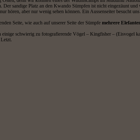
sten, denn wir konnten eines der Wildniscamps im Mudumu Nationalpar
. Der sandige Platz an den Kwando Sümpfen ist nicht eingezäunt und w
ie nur hören, aber nur wenig sehen können. Ein Aussenseiter besucht uns
nden Seite, wie auch auf unserer Seite der Sümpfe
mehrere Elefante
h einige schwierig zu fotografierende Vögel – Kingfisher – (Eisvogel 
Letzt.