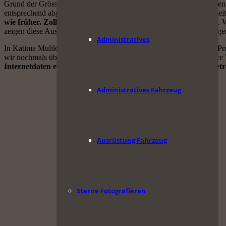
Grund der Grösse unseres jetzigen Fahrzeugs zu wenig bezahlt hätten.
entsprechend abgeändert werden können. Nach 10 Minuten Wartezeit i
wie früher. Zollämter und Polizei sind mittlerweile gut vernetzt
. 
zeigen diese Aussagen nur, dass derjenige keine Ahnung vom heutigen
Administratives
In Katima Mulilo lassen wir uns auf dem Campingplatz des Hotels Pr
wir nochmals über das tolle und günstige Internet von Sambia unsere
Internetdaten etwa Euro 75 gekostet. Für etwa den gleichen Bet
Administratives Fahrzeug
Ausrüstung Fahrzeug
Sterne Fotografieren