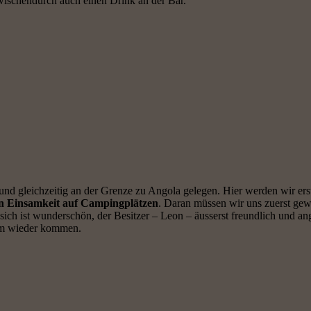
wischendurch auch einen Drink an der Bar.
 gleichzeitig an der Grenze zu Angola gelegen. Hier werden wir erstm
ten Einsamkeit auf Campingplätzen
. Daran müssen wir uns zuerst gew
n sich ist wunderschön, der Besitzer – Leon – äusserst freundlich und 
 zum wieder kommen.