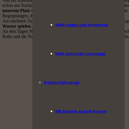
Von der Kazondwe Lodge fahren wir etwa 35 Km zurück in Richtung O
schon am Nachmittag des Anreisetages hören und sehen wir Elefanten
unserem Platz vorüber
, doch jenseits des Gestrüpps, so dass wir s
Begegnungen, die einen Afrikabesuch unheimlich bereichern.
Am nächsten Tag dann beobachten wir sowohl auf der gegenüberliege
MAN Fragen und Antworten
Wasser spielen
. Herrlich.
An den Tagen Nr. 2 und 3 ist es ruhig, keine Elefanten mehr, nur noc
Ruhe und die Natur um uns her ausgiebig und kosten diese aus bis zu 
MAN Unterhalt unterwegs
Frühere Fahrzeuge
MB Sprinter Autark Runner