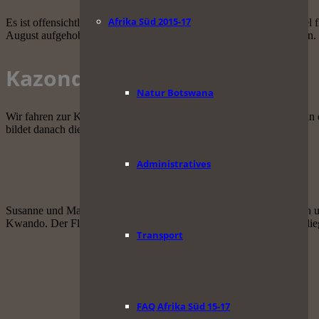
Afrika Süd 2015-17
Es ist offensichtlich Frühling hier. Die Bäume treiben aus, die Vög
August aufgehoben und Reisen ist damit wieder einfacher geworden.
Kazondwe Lodge
Natur Botswana
Wir fahren zur Kazondwe Lodge, die am Kwando-Fluss – besser: an 
bildet danach die Grenze zu Botswana.
Administratives
Susanne und Mark pflegen und hegen die Lodge und kümmern sich um
Kwando. Der Fluss selber ist kaum auszumachen. Und dieses Jahr lieg
Transport
FAQ Afrika Süd 15-17