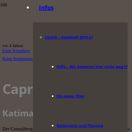
Infos
Namibia: Caprivi – Eto
Zürich – Kapstadt 2019-21
vor 4 Jahren
Ernst Schulthess
Keine Kommentare
Hilfe – Wir kommen hier nicht weg !!!
Caprivi Strip
Ein neuer Plan
Katima Mulilo
Reiseroute und Planung
Der Grenzübergang von Sambia nach Namibia gestaltet sich einfach. Bei