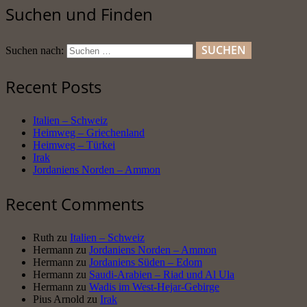
Suchen und Finden
Suchen nach:
Recent Posts
Italien – Schweiz
Heimweg – Griechenland
Heimweg – Türkei
Irak
Jordaniens Norden – Ammon
Recent Comments
Ruth
zu
Italien – Schweiz
Hermann
zu
Jordaniens Norden – Ammon
Hermann
zu
Jordaniens Süden – Edom
Hermann
zu
Saudi-Arabien – Riad und Al Ula
Hermann
zu
Wadis im West-Hejar-Gebirge
Pius Arnold
zu
Irak