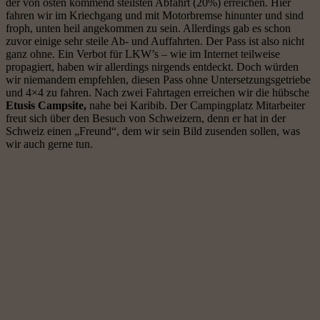
der von osten kommend steilsten Abfahrt (20%) erreichen. Hier
fahren wir im Kriechgang und mit Motorbremse hinunter und sind
froph, unten heil angekommen zu sein. Allerdings gab es schon
zuvor einige sehr steile Ab- und Auffahrten. Der Pass ist also nicht
ganz ohne. Ein Verbot für LKW’s – wie im Internet teilweise
propagiert, haben wir allerdings nirgends entdeckt. Doch würden
wir niemandem empfehlen, diesen Pass ohne Untersetzungsgetriebe
und 4×4 zu fahren. Nach zwei Fahrtagen erreichen wir die hübsche
Etusis Campsite,
nahe bei Karibib. Der Campingplatz Mitarbeiter
freut sich über den Besuch von Schweizern, denn er hat in der
Schweiz einen „Freund“, dem wir sein Bild zusenden sollen, was
wir auch gerne tun.