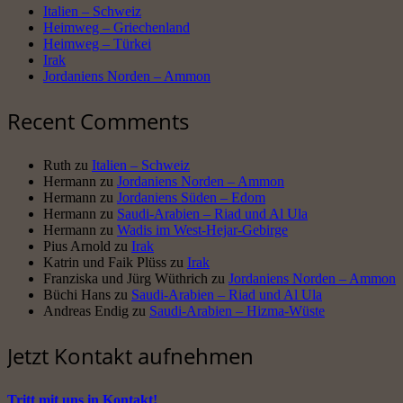
Italien – Schweiz
Heimweg – Griechenland
Heimweg – Türkei
Irak
Jordaniens Norden – Ammon
Recent Comments
Ruth
zu
Italien – Schweiz
Hermann
zu
Jordaniens Norden – Ammon
Hermann
zu
Jordaniens Süden – Edom
Hermann
zu
Saudi-Arabien – Riad und Al Ula
Hermann
zu
Wadis im West-Hejar-Gebirge
Pius Arnold
zu
Irak
Katrin und Faik Plüss
zu
Irak
Franziska und Jürg Wüthrich
zu
Jordaniens Norden – Ammon
Büchi Hans
zu
Saudi-Arabien – Riad und Al Ula
Andreas Endig
zu
Saudi-Arabien – Hizma-Wüste
Jetzt Kontakt aufnehmen
Tritt mit uns in Kontakt!